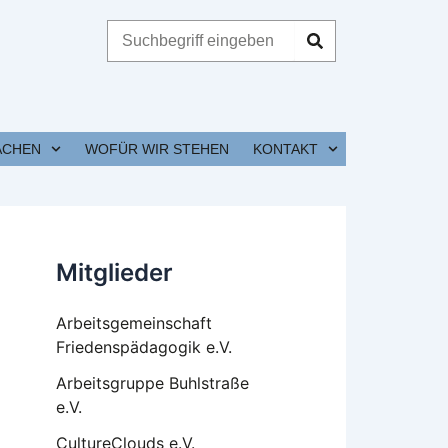
Suche
ACHEN
WOFÜR WIR STEHEN
KONTAKT
Mitglieder
Arbeitsgemeinschaft
Friedenspädagogik e.V.
Arbeitsgruppe Buhlstraße
e.V.
CultureClouds e.V.