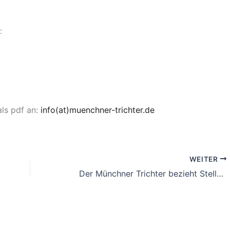
:
als pdf an:
info(at)muenchner-trichter.de
WEITER
Der Münchner Trichter bezieht Stellung: Offene Kinder- und Jugendarbeit und Kulturelle Bildung für Kinder und Jugendliche zugänglich machen! Gerade jetzt!