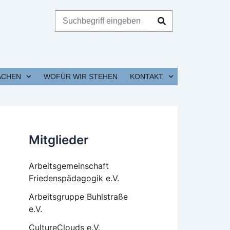
Suche
ACHEN
WOFÜR WIR STEHEN
KONTAKT
Mitglieder
Arbeitsgemeinschaft
Friedenspädagogik e.V.
Arbeitsgruppe Buhlstraße
e.V.
CultureClouds e.V.