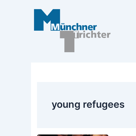
Zum
Inhalt
springen
young refugees