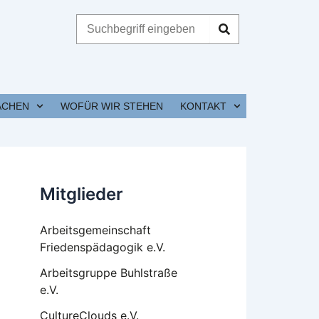
Suche
ACHEN
WOFÜR WIR STEHEN
KONTAKT
Mitglieder
Arbeitsgemeinschaft
Friedenspädagogik e.V.
Arbeitsgruppe Buhlstraße
e.V.
CultureClouds e.V.