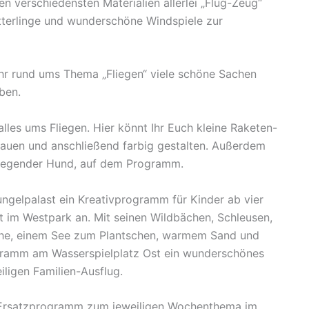
en verschiedensten Materialien allerlei „Flug-Zeug“
tterlinge und wunderschöne Windspiele zur
 Ihr rund ums Thema „Fliegen“ viele schöne Sachen
ben.
alles ums Fliegen. Hier könnt Ihr Euch kleine Raketen-
auen und anschließend farbig gestalten. Außerdem
r fliegender Hund, auf dem Programm.
ngelpalast ein Kreativprogramm für Kinder ab vier
t im Westpark an. Mit seinen Wildbächen, Schleusen,
sche, einem See zum Plantschen, warmem Sand und
gramm am Wasserspielplatz Ost ein wunderschönes
iligen Familien-Ausflug.
n Ersatzprogramm zum jeweiligen Wochenthema im