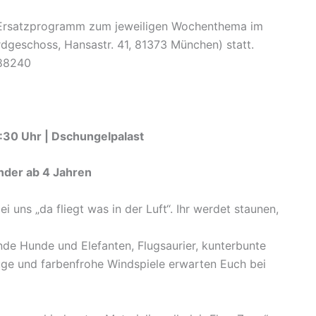
n Ersatzprogramm zum jeweiligen Wochenthema im
dgeschoss, Hansastr. 41, 81373 München) statt.
488240
4:30 Uhr | Dschungelpalast
nder ab 4 Jahren
i uns „da fliegt was in der Luft“. Ihr werdet staunen,
gende Hunde und Elefanten, Flugsaurier, kunterbunte
euge und farbenfrohe Windspiele erwarten Euch bei