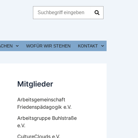
Suche
ACHEN
WOFÜR WIR STEHEN
KONTAKT
Mitglieder
Arbeitsgemeinschaft
Friedenspädagogik e.V.
Arbeitsgruppe Buhlstraße
e.V.
CultureClouds e.V.