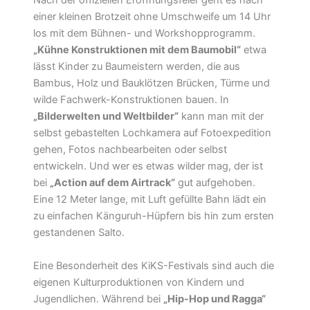
Nach der offiziellen Eröffnungsfeier geht es nach
einer kleinen Brotzeit ohne Umschweife um 14 Uhr
los mit dem Bühnen- und Workshopprogramm.
„Kühne Konstruktionen mit dem
Baumobil“
etwa
lässt Kinder zu Baumeistern werden, die aus
Bambus, Holz und Bauklötzen Brücken, Türme und
wilde Fachwerk-Konstruktionen bauen. In
„Bilderwelten und
Weltbilder“
kann man mit der
selbst gebastelten Lochkamera auf Fotoexpedition
gehen, Fotos nachbearbeiten oder selbst
entwickeln. Und wer es etwas wilder mag, der ist
bei
„Action auf dem Airtrack“
gut aufgehoben.
Eine 12 Meter lange, mit Luft gefüllte Bahn lädt ein
zu einfachen Känguruh-Hüpfern bis hin zum ersten
gestandenen Salto.
Eine Besonderheit des KiKS-Festivals sind auch die
eigenen Kulturproduktionen von Kindern und
Jugendlichen. Während bei
„Hip-Hop und Ragga“