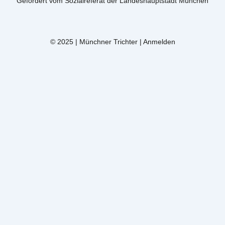
Gefördert vom Sozialreferat der Landeshauptstadt München
© 2025 | Münchner Trichter |
Anmelden