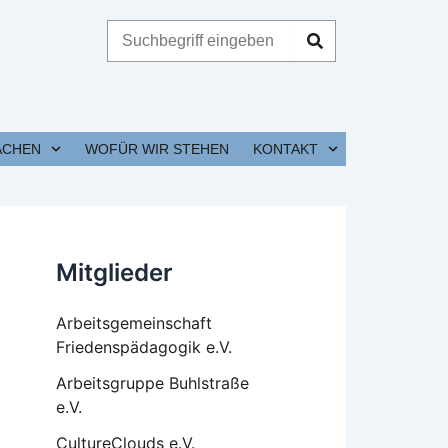
Suche
ACHEN
WOFÜR WIR STEHEN
KONTAKT
Mitglieder
Arbeitsgemeinschaft
Friedenspädagogik e.V.
Arbeitsgruppe Buhlstraße
e.V.
CultureClouds e.V.