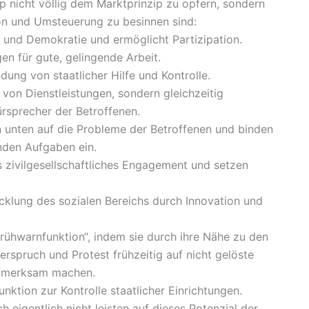
ip nicht völlig dem Marktprinzip zu opfern, sondern
ion und Umsteuerung zu besinnen sind:
aft und Demokratie und ermöglicht Partizipation.
en für gute, gelingende Arbeit.
ndung von staatlicher Hilfe und Kontrolle.
r von Dienstleistungen, sondern gleichzeitig
ürsprecher der Betroffenen.
on unten auf die Probleme der Betroffenen und binden
nden Aufgaben ein.
s zivilgesellschaftliches Engagement und setzen
icklung des sozialen Bereichs durch Innovation und
Frühwarnfunktion“, indem sie durch ihre Nähe zu den
rspruch und Protest frühzeitig auf nicht gelöste
ufmerksam machen.
nktion zur Kontrolle staatlicher Einrichtungen.
h eigentlich nicht leisten auf dieses Potenzial der