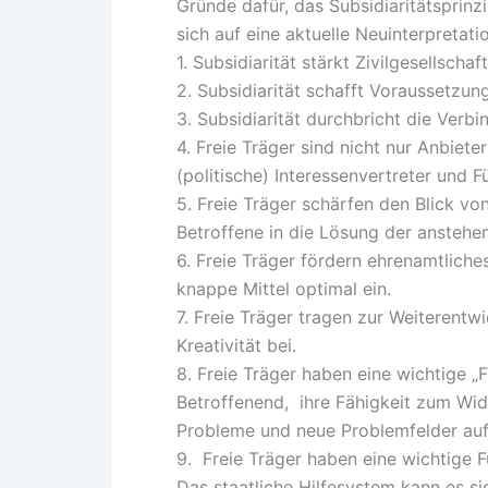
Gründe dafür, das Subsidiaritätsprinz
sich auf eine aktuelle Neuinterpretat
1. Subsidiarität stärkt Zivilgesellsch
2. Subsidiarität schafft Voraussetzung
3. Subsidiarität durchbricht die Verbi
4. Freie Träger sind nicht nur Anbiete
(politische) Interessenvertreter und F
5. Freie Träger schärfen den Blick v
Betroffene in die Lösung der anstehe
6. Freie Träger fördern ehrenamtliche
knappe Mittel optimal ein.
7. Freie Träger tragen zur Weiterentw
Kreativität bei.
8. Freie Träger haben eine wichtige „
Betroffenend, ihre Fähigkeit zum Wide
Probleme und neue Problemfelder a
9. Freie Träger haben eine wichtige Fu
Das staatliche Hilfesystem kann es sic