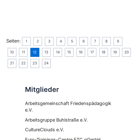
Seiten:
1
2
3
4
5
6
7
8
9
10
11
12
13
14
15
16
17
18
19
20
21
22
23
24
Mitglieder
Arbeitsgemeinschaft Friedenspädagogik
e.V.
Arbeitsgruppe Buhlstraße e.V.
CultureClouds e.V.
Euro-Trainings-Centre ETC gGmbH